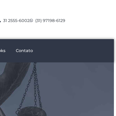
31 2555-6002
(31) 97198-6129
oks
Contato