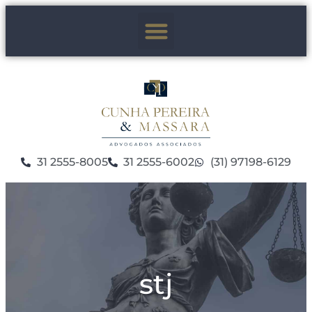
31 2555-8005
31 2555-6002
(31) 97198-6129
stj