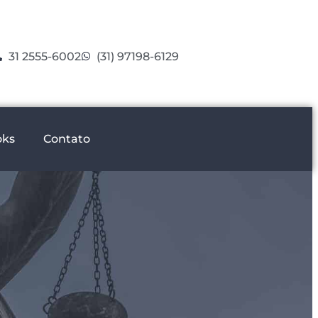
31 2555-6002
(31) 97198-6129
oks
Contato