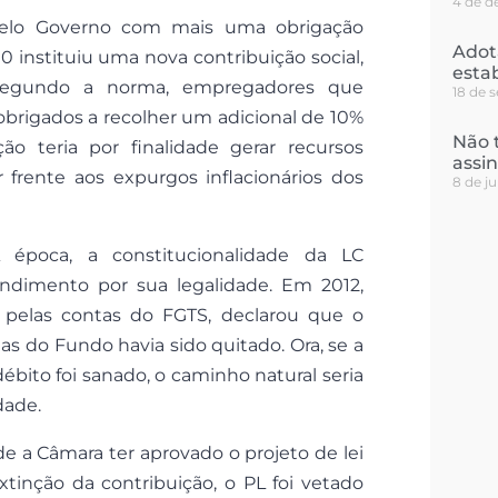
4 de d
 pelo Governo com mais uma obrigação
Adot
0 instituiu uma nova contribuição social,
esta
Segundo a norma, empregadores que
18 de 
obrigados a recolher um adicional de 10%
Não 
ão teria por finalidade gerar recursos
assi
 frente aos expurgos inflacionários dos
8 de j
 época, a constitucionalidade da LC
endimento por sua legalidade. Em 2012,
 pelas contas do FGTS, declarou que o
as do Fundo havia sido quitado. Ora, se a
ébito foi sanado, o caminho natural seria
dade.
de a Câmara ter aprovado o projeto de lei
xtinção da contribuição, o PL foi vetado