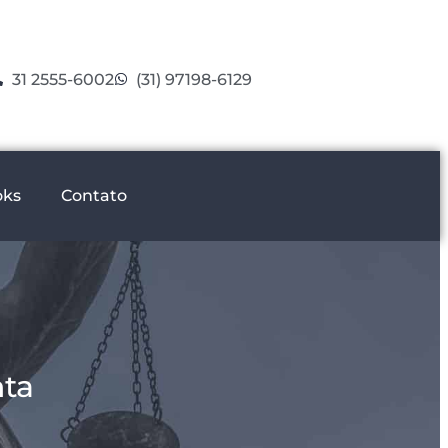
31 2555-6002
(31) 97198-6129
oks
Contato
nta