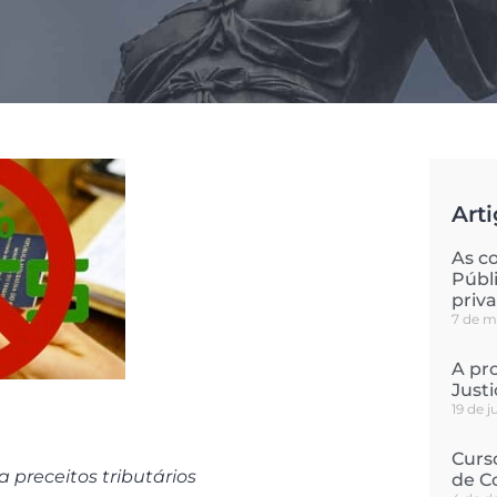
Arti
As c
Públ
priv
7 de m
A pro
Just
19 de 
Curs
 preceitos tributários
de C