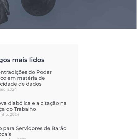
gos mais lidos
ontradições do Poder
ico em matéria de
acidade de dados
aio, 2024
va diabólica e a citação na
iça do Trabalho
junho, 2024
o para Servidores de Barão
ocais