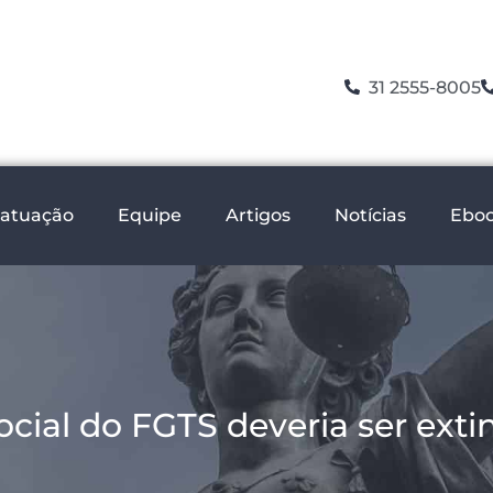
31 2555-8005
 atuação
Equipe
Artigos
Notícias
Ebo
ocial do FGTS deveria ser exti