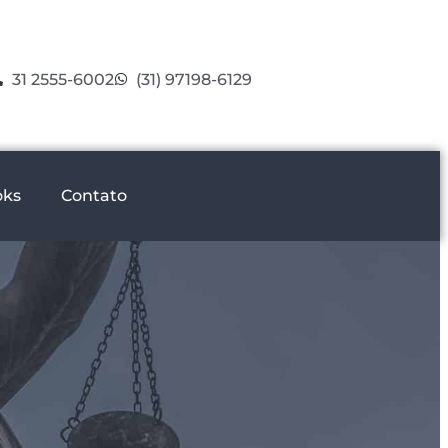
31 2555-6002
(31) 97198-6129
oks
Contato