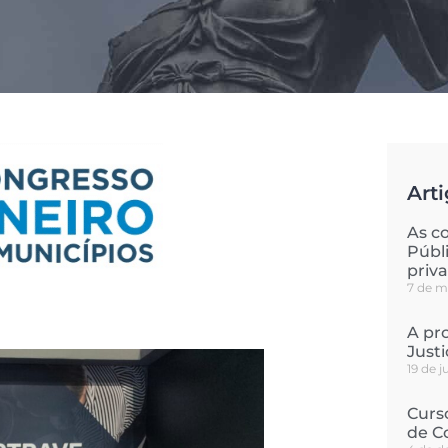
Arti
As c
Públ
priv
7 de m
A pro
Just
19 de 
Curs
de C