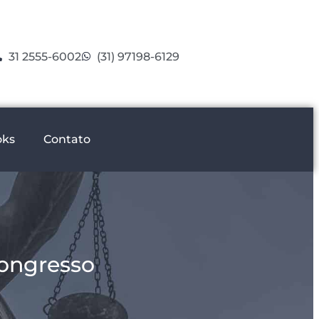
31 2555-6002
(31) 97198-6129
oks
Contato
Congresso