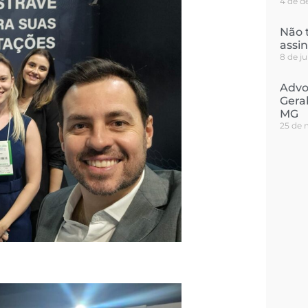
4 de d
Não 
assi
8 de j
Advo
Geral
MG
25 de 