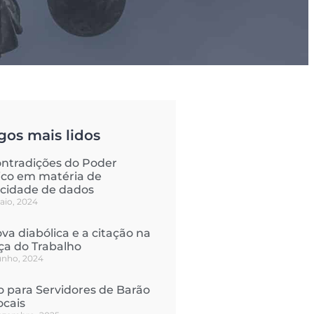
gos mais lidos
ontradições do Poder
ico em matéria de
acidade de dados
aio, 2024
va diabólica e a citação na
iça do Trabalho
junho, 2024
o para Servidores de Barão
ocais