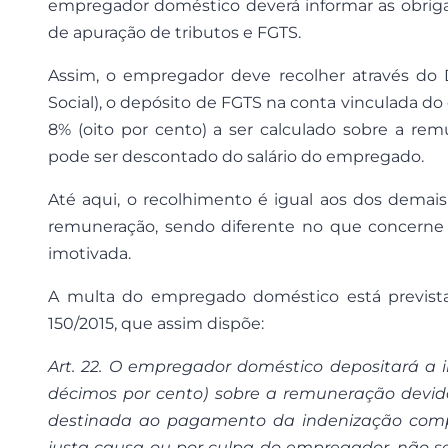
empregador doméstico deverá informar as obrigaçõe
de apuração de tributos e FGTS.
Assim, o empregador deve recolher através do
Social), o depósito de FGTS na conta vinculada 
8% (oito por cento) a ser calculado sobre a re
pode ser descontado do salário do empregado.
Até aqui, o recolhimento é igual aos dos demais 
remuneração, sendo diferente no que concerne
imotivada.
A multa do empregado doméstico está prevista
150/2015, que assim dispõe:
Art. 22. O empregador doméstico depositará a im
décimos por cento) sobre a remuneração devid
destinada ao pagamento da indenização com
justa causa ou por culpa do empregador, não 