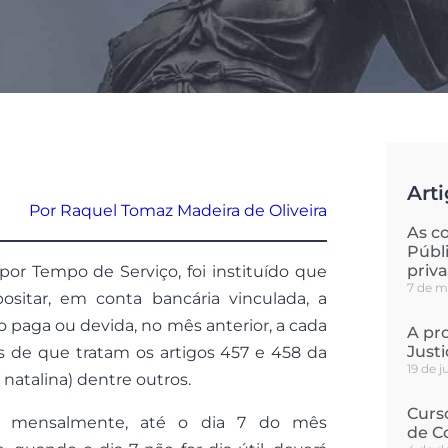
Arti
Por Raquel Tomaz Madeira de Oliveira
As c
Públ
priv
por Tempo de Serviço, foi instituído que
7 de m
sitar, em conta bancária vinculada, a
paga ou devida, no mês anterior, a cada
A pro
Just
as de que tratam os artigos 457 e 458 da
19 de 
o natalina) dentre outros.
Curs
s mensalmente, até o dia 7 do mês
de C