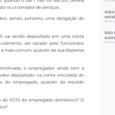
quando o dia 7 não for dia útil, deverá
4 de d
or ou o tomador de serviços.
Adot
esta
rio, sendo, portanto, uma obrigação do
18 de 
Não 
TS vai sendo depositado em uma conta
assi
8 de j
turamente, ser sacado pelo funcionário
ndo, a mais comum, quando de sua dispensa
 imotivada, o empregador ainda tem a
valor depositado na conta vinculada do
cio do empregado, quando da rescisão
to do FGTS do empregado doméstico? O
ico?