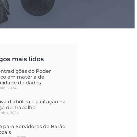
gos mais lidos
ontradições do Poder
ico em matéria de
acidade de dados
aio, 2024
va diabólica e a citação na
iça do Trabalho
junho, 2024
o para Servidores de Barão
ocais